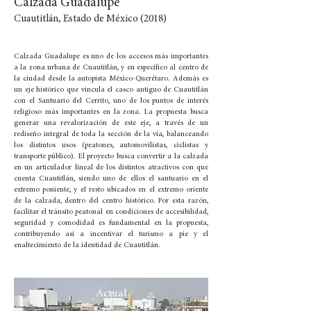
Calzada Guadalupe
Cuautitlán, Estado de México (2018)
Calzada Guadalupe es uno de los accesos más importantes
a la zona urbana de Cuautitlán, y en específico al centro de
la ciudad desde la autopista México-Querétaro. Además es
un eje histórico que vincula el casco antiguo de Cuautitlán
con el Santuario del Cerrito, uno de los puntos de interés
religioso más importantes en la zona. La propuesta busca
generar una revalorización de este eje, a través de un
rediseño integral de toda la sección de la vía, balanceando
los distintos usos (peatones, automovilistas, ciclistas y
transporte público). El proyecto busca convertir a la calzada
en un articulador lineal de los distintos atractivos con que
cuenta Cuautitlán, siendo uno de ellos el santuario en el
extremo poniente, y el resto ubicados en el extremo oriente
de la calzada, dentro del centro histórico. Por esta razón,
facilitar el tránsito peatonal en condiciones de accesibilidad,
seguridad y comodidad es fundamental en la propuesta,
contribuyendo así a incentivar el turismo a pie y el
enaltecimiento de la identidad de Cuautitlán.
Actual